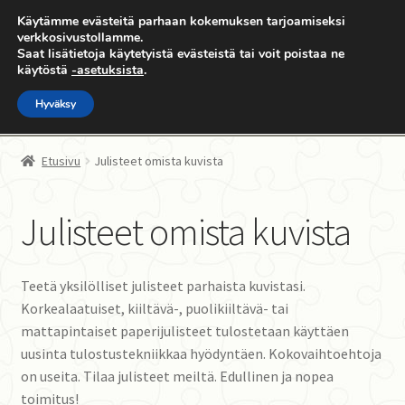
Käytämme evästeitä parhaan kokemuksen tarjoamiseksi
Siirry
Siirry
verkkosivustollamme.
Valikko
Saat lisätietoja käytetyistä evästeistä tai voit poistaa ne
navigointiin
sisältöön
käytöstä
-asetuksista
.
Hyväksy
Etusivu
Etusivu
Julisteet omista kuvista
Kauppa
Julisteet omista kuvista
Laajen
palapeli.com
alemm
tason
Oma sivu
Teetä yksilölliset julisteet parhaista kuvistasi.
valikko
Korkealaatuiset, kiiltävä-, puolikiiltävä- tai
Yhteystiedot
mattapintaiset paperijulisteet tulostetaan käyttäen
uusinta tulostustekniikkaa hyödyntäen. Kokovaihtoehtoja
on useita. Tilaa julisteet meiltä. Edullinen ja nopea
toimitus!