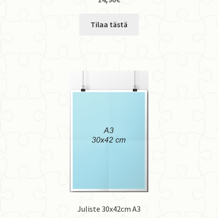
Tällä
Tilaa tästä
tuotteella
on
useampi
muunnelma.
Voit
tehdä
valinnat
tuotteen
sivulla.
Juliste 30x42cm A3