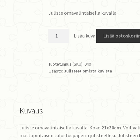
Juliste omavalintaisella kuvalla.
Juliste
Lisää kuva
Lisää ostoskorii
21x30cm
määrä
Tuotetunnus (SKU):
040
Osasto:
Julisteet omista kuvista
Kuvaus
Juliste omavalintaisella kuvalla. Koko
21x30cm.
Voit val
mattapintaisen tulostuspaperin julisteellesi. Julisteen 