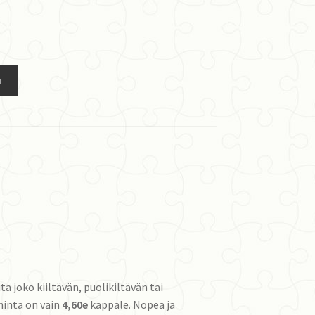
n
ita joko kiiltävän, puolikiltävän tai
hinta on vain
4,60e
kappale. Nopea ja