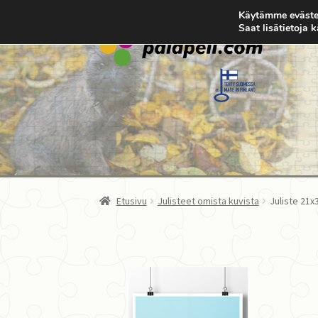
Käytämme eväste
Saat lisätietoja 
Siirry
Siirry
navigointiin
sisältöön
Etusivu
Julisteet omista kuvista
Juliste 21