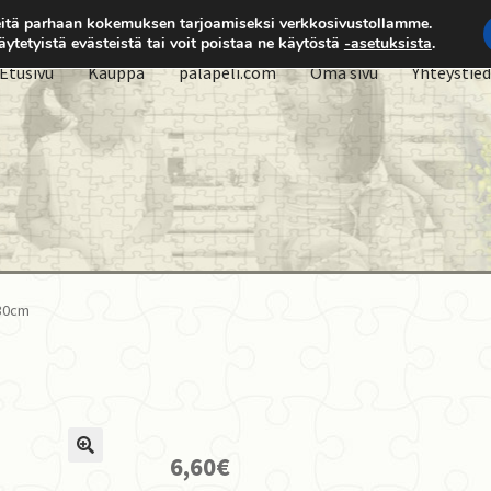
itä parhaan kokemuksen tarjoamiseksi verkkosivustollamme.
käytetyistä evästeistä tai voit poistaa ne käytöstä
-asetuksista
.
Etusivu
Kauppa
palapeli.com
Oma sivu
Yhteystie
x30cm
6,60
€