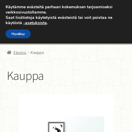
Käytämme evästeitä parhaan kokemuksen tarjoamiseksi
Siirry
Siirry
verkkosivustollamme.
Valikko
Saat lisätietoja käytetyistä evästeistä tai voit poistaa ne
navigointiin
sisältöön
käytöstä
-asetuksista
.
Hyväksy
Etusivu
Etusivu
Kauppa
Kauppa
Kauppa
Laajen
palapeli.com
alemm
tason
Oma sivu
valikko
Yhteystiedot