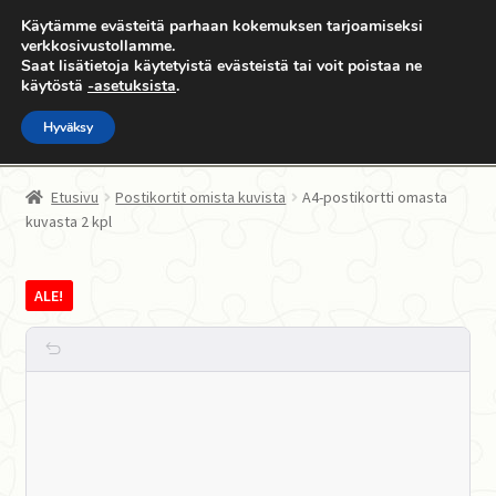
Käytämme evästeitä parhaan kokemuksen tarjoamiseksi
Siirry
Siirry
verkkosivustollamme.
Valikko
Saat lisätietoja käytetyistä evästeistä tai voit poistaa ne
navigointiin
sisältöön
käytöstä
-asetuksista
.
Hyväksy
Etusivu
Etusivu
Postikortit omista kuvista
A4-postikortti omasta
kuvasta 2 kpl
Kauppa
Laajen
palapeli.com
ALE!
alemm
tason
Oma sivu
valikko
Yhteystiedot